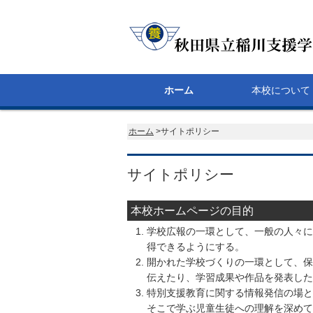
ホーム
本校について
校長あいさつ
経営方針
沿革
ダウンロード
ホーム
>サイトポリシー
サイトポリシー
本校ホームページの目的
学校広報の一環として、一般の人々に
得できるようにする。
開かれた学校づくりの一環として、保
伝えたり、学習成果や作品を発表した
特別支援教育に関する情報発信の場と
そこで学ぶ児童生徒への理解を深めて