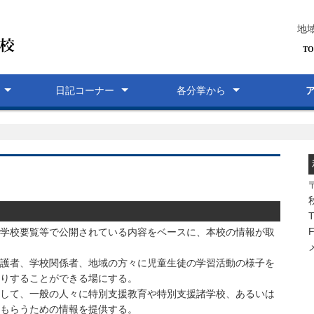
地
日記コーナー
各分掌から
いーな日記
小学部日記
中学部日記
高等部日記
ＰＴＡ日記
支援部
進路指導部
研究部
生徒指導部
保健室
〒
T
F
学校要覧等で公開されている内容をベースに、本校の情報が取
護者、学校関係者、地域の方々に児童生徒の学習活動の様子を
りすることができる場にする。
して、一般の人々に特別支援教育や特別支援諸学校、あるいは
もらうための情報を提供する。