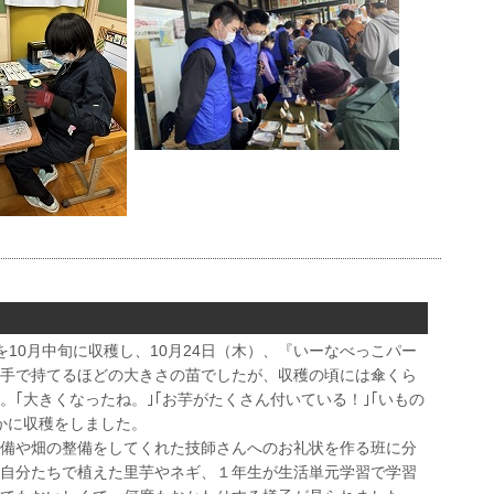
10月中旬に収穫し、10月24日（木）、『いーなべっこパー
手で持てるほどの大きさの苗でしたが、収穫の頃には傘くら
。｢大きくなったね。｣｢お芋がたくさん付いている！｣｢いもの
かに収穫をしました。
備や畑の整備をしてくれた技師さんへのお礼状を作る班に分
自分たちで植えた里芋やネギ、１年生が生活単元学習で学習