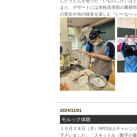
したうどんを使った『いものこ汁』はと
また、デザートには本校高等部の農耕班
の変化や旬の味覚を楽しむ『いーなべっ
2024/11/01
モルック体験
１０月２８日（月）NPO法人チャレン
下さいました。「スキットル（数字が書