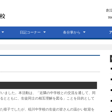
創
日記コーナー
各分掌から
いーな日記
小学部日記
中学部日記
高等部日記
ＰＴＡ日記
支援部
進路指導部
研究部
生徒指導部
行いました。本活動は、「近隣の中学校との交流を通して、同
るとともに、生徒同士の相互理解を図る」ことを目的として
た様子でしたが、稲川中学校の生徒の皆さんの温かい歓迎を