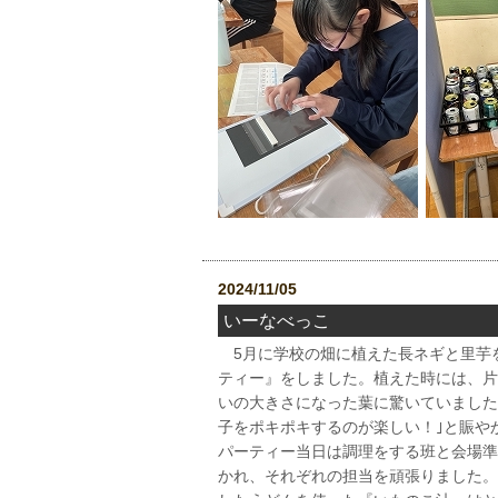
2024/11/05
いーなべっこ
5月に学校の畑に植えた長ネギと里芋を
ティー』をしました。植えた時には、片
いの大きさになった葉に驚いていました
子をポキポキするのが楽しい！｣と賑や
パーティー当日は調理をする班と会場準
かれ、それぞれの担当を頑張りました。