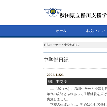
ホーム
本校について
校長あいさつ
経営方針
学校経営方針
ダウンロード
日記コーナー > 中学部日記
中学部日記
2024/11/21
稲川中交流
11／20（水）、稲川中学校と交流を
年代の友達とふれあって生活経験を広げ
実施しました。
本校の生徒たちは、初めは少し緊張し