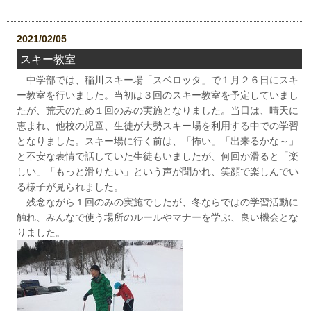
2021/02/05
スキー教室
中学部では、稲川スキー場「スベロッタ」で１月２６日にスキ
ー教室を行いました。当初は３回のスキー教室を予定していまし
たが、荒天のため１回のみの実施となりました。当日は、晴天に
恵まれ、他校の児童、生徒が大勢スキー場を利用する中での学習
となりました。スキー場に行く前は、「怖い」「出来るかな～」
と不安な表情で話していた生徒もいましたが、何回か滑ると「楽
しい」「もっと滑りたい」という声が聞かれ、笑顔で楽しんでい
る様子が見られました。
残念ながら１回のみの実施でしたが、冬ならではの学習活動に
触れ、みんなで使う場所のルールやマナーを学ぶ、良い機会とな
りました。