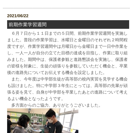
2021/06/22
前期作業学習週間
６月７日から１１日までの５日間、前期作業学習週間を実施し
ました。普段の作業学習は、水曜日と金曜日のそれぞれ２時間程
度ですが、作業学習週間中は月曜日から金曜日まで一日中作業を
し、一人一人が自分の立てた目標の達成を目指し、作業に取り組
みました。期間中は、保護者参観と進路懇談会を実施し、保護者
の皆様を対象に、生徒の頑張りを参観していただく機会と、卒業
後の進路先についてお伝えする機会を設定しました。
また、今年度は中学部生徒が高等部の校内実習を見学する機会
も設けました。特に中学部３年生にとっては、高等部の先輩が頑
張る姿を見て、自身が中学部を卒業したあとの進路について考え
るよい機会となったようです。
多方面からのご協力、ありがとうございました。