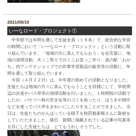
2021/05/10
いーなロード・プロジェクト①
中学部では年間を通して生徒全員（１８名）で、総合的な学習
の時間において「いーなロード・プロジェクト」という活動に取
り組んでいます。「地域の方に喜んでもらおう」を合言葉に、地
域の清掃活動、犬っこ祭りでのミニお堂っこ作り、道の駅「おが
ち」内アンテナショップでの作業学習製品の販売等の活動に、年
間を通して取り組んでいます。
今回（４月２２日）は、今年度の初めての活動となりました。
生徒たちは地域の方々に喜んでもらうことを目標にして、学校周
辺の歩道やバス停等の清掃活動を行いました。１時間程の活動で
したが、バケツ一杯の空き缶等のゴミを拾ったり、ほうきや雑巾
などを使ってバス停をきれいにしたりすることができました。当
日は、生徒たちのがんばっている様子を秋田魁新報さんに取材を
していただきました。後日、新聞に掲載されている記事や写真等
を目にした生徒たちは、とてもうれしそうでした。