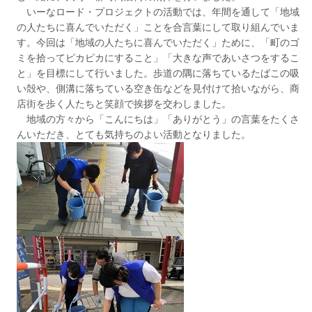
いーなロード・プロジェクトの活動では、年間を通して「地域
の人たちに喜んでいただく」ことを合言葉にして取り組んでいま
す。今回は「地域の人たちに喜んでいただく」ために、「町のゴ
ミを拾ってピカピカにすること」「大きな声であいさつをするこ
と」を目標にして行いました。歩道の隅に落ちているたばこの吸
い殻や、側溝に落ちている空き缶などを見付けて拾いながら、商
店街を歩く人たちと笑顔で挨拶を交わしました。
地域の方々から「こんにちは」「ありがとう」の言葉をたくさ
んいただき、とても気持ちのよい活動となりました。