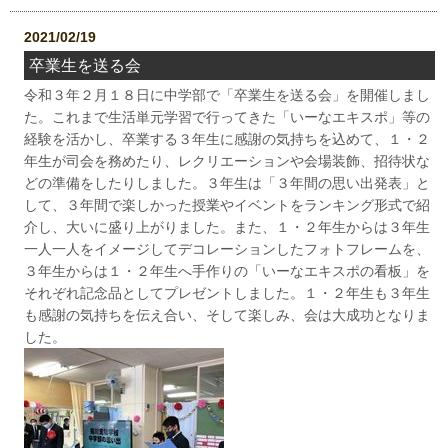
2021/02/19
卒業生を送る会
令和３年２月１８日に中学部で「卒業生を送る会」を開催しまし
た。これまで生活単元学習で行ってきた「いーなエキスポ」等の
経験を活かし、卒業する３年生に感謝の気持ちを込めて、１・２
年生が司会を務めたり、レクリエーションや会場装飾、招待状な
どの準備をしたりしました。３年生は「３年間の思い出発表」と
して、３年間で楽しかった授業やイベントをランキング形式で紹
介し、大いに盛り上がりました。また、１・２年生からは３年生
一人一人をイメージしてデコレーションしたフォトフレームを、
３年生からは１・２年生へ手作りの「いーなエキスポの看板」を
それぞれ記念品としてプレゼントしました。１・２年生も３年生
も感謝の気持ちを伝え合い、そして楽しみ、会は大成功となりま
した。