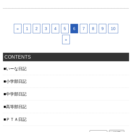
«
1
2
3
4
5
6
7
8
9
10
»
CONTENTS
いーな日記
小学部日記
中学部日記
高等部日記
ＰＴＡ日記